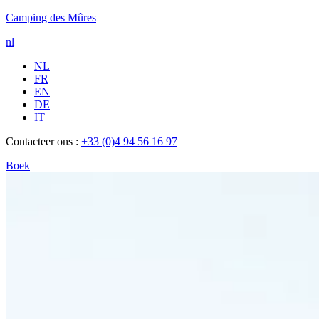
Camping des Mûres
nl
NL
FR
EN
DE
IT
Contacteer ons :
+33 (0)4 94 56 16 97
Boek