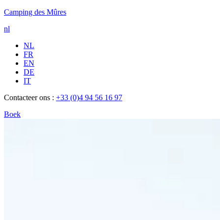
Camping des Mûres
nl
NL
FR
EN
DE
IT
Contacteer ons :
+33 (0)4 94 56 16 97
Boek