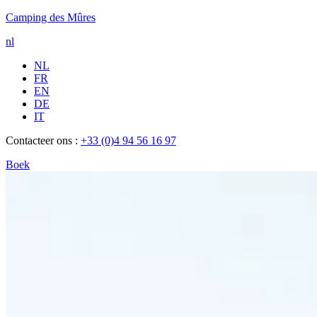
Camping des Mûres
nl
NL
FR
EN
DE
IT
Contacteer ons :
+33 (0)4 94 56 16 97
Boek