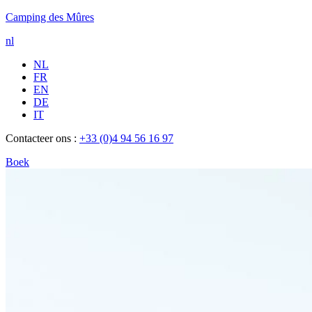
Camping des Mûres
nl
NL
FR
EN
DE
IT
Contacteer ons :
+33 (0)4 94 56 16 97
Boek