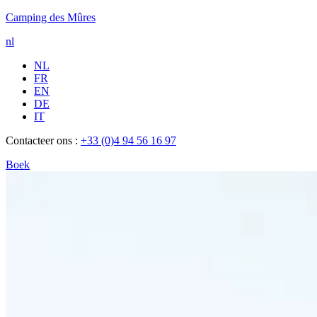
Camping des Mûres
nl
NL
FR
EN
DE
IT
Contacteer ons :
+33 (0)4 94 56 16 97
Boek