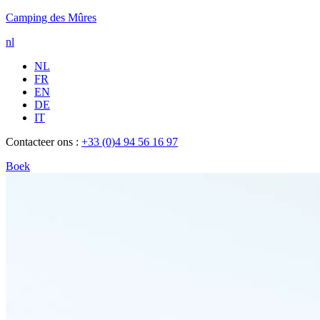
Camping des Mûres
nl
NL
FR
EN
DE
IT
Contacteer ons :
+33 (0)4 94 56 16 97
Boek