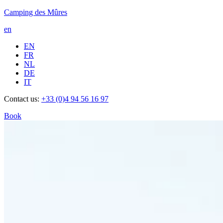
Camping des Mûres
en
EN
FR
NL
DE
IT
Contact us:
+33 (0)4 94 56 16 97
Book