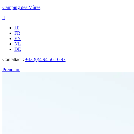
Camping des Mûres
it
IT
FR
EN
NL
DE
Contattaci :
+33 (0)4 94 56 16 97
Prenotare