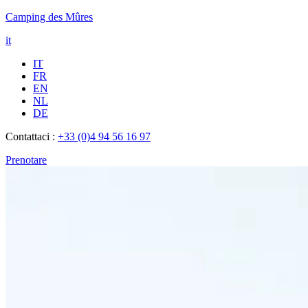
Camping des Mûres
it
IT
FR
EN
NL
DE
Contattaci :
+33 (0)4 94 56 16 97
Prenotare