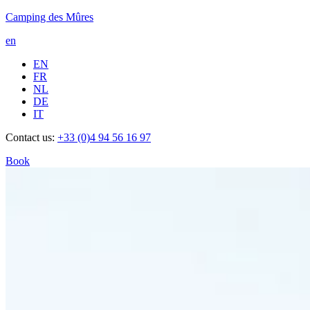
Camping des Mûres
en
EN
FR
NL
DE
IT
Contact us:
+33 (0)4 94 56 16 97
Book