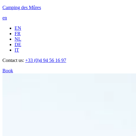
Camping des Mûres
en
EN
FR
NL
DE
IT
Contact us:
+33 (0)4 94 56 16 97
Book