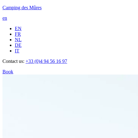
Camping des Mûres
en
EN
FR
NL
DE
IT
Contact us:
+33 (0)4 94 56 16 97
Book