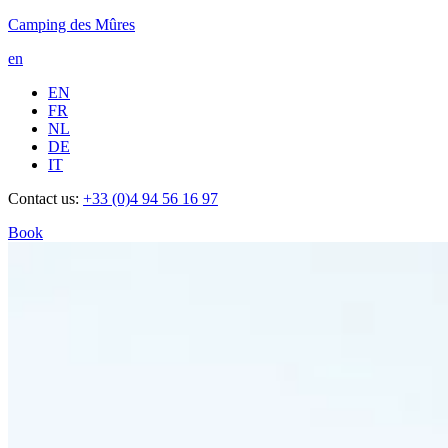
Camping des Mûres
en
EN
FR
NL
DE
IT
Contact us:
+33 (0)4 94 56 16 97
Book