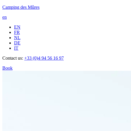
Camping des Mûres
en
EN
FR
NL
DE
IT
Contact us:
+33 (0)4 94 56 16 97
Book