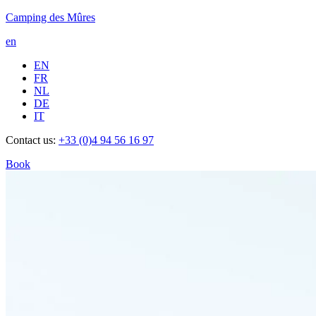
Camping des Mûres
en
EN
FR
NL
DE
IT
Contact us:
+33 (0)4 94 56 16 97
Book